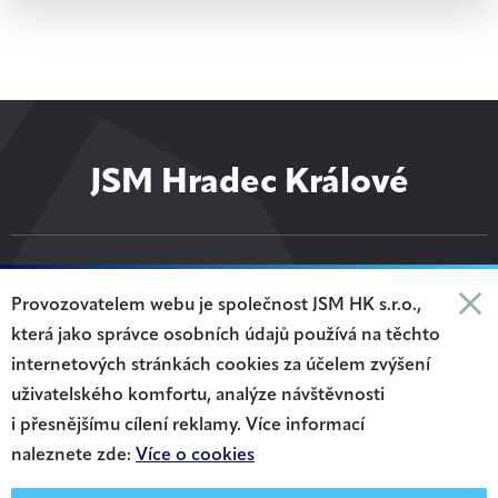
JSM Hradec Králové
+420 720 304 080
Provozovatelem webu je společnost JSM HK s.r.o.,
+420 602 246 280
která jako správce osobních údajů používá na těchto
internetových stránkách cookies za účelem zvýšení
office@jsm.cz
uživatelského komfortu, analýze návštěvnosti
i přesnějšímu cílení reklamy. Více informací
naleznete zde:
Více o cookies