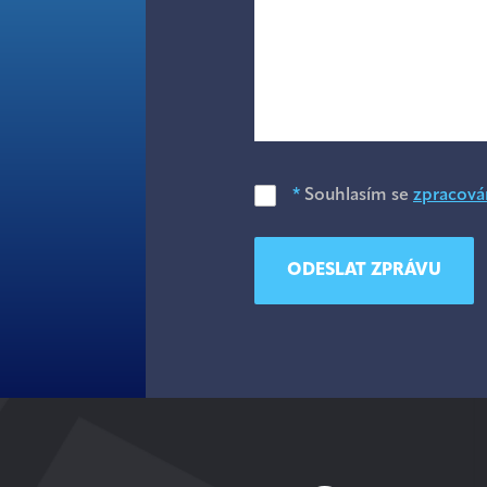
*
Souhlasím se
zpracová
ODESLAT ZPRÁVU