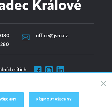
adec Králové
 080
office@jsm.cz
 280
álních sítích
VŠECHNY
PŘIJMOUT VŠECHNY