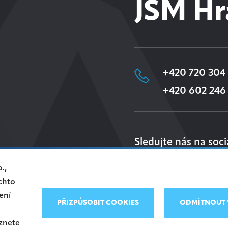
JSM Hr
+420 720 304
+420 602 246
Sledujte nás na soci
.,
chto
ení
PŘIZPŮSOBIT COOKIES
ODMÍTNOUT 
eznete