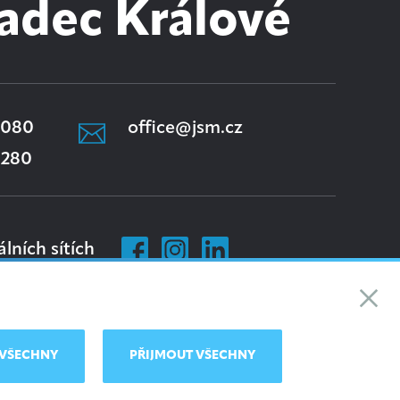
adec Králové
 080
office@jsm.cz
 280
álních sítích
VŠECHNY
PŘIJMOUT VŠECHNY