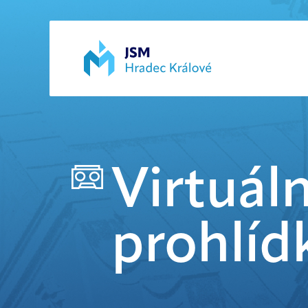
Virtuáln
prohlíd