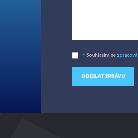
*
Souhlasím se
zpracová
ODESLAT ZPRÁVU