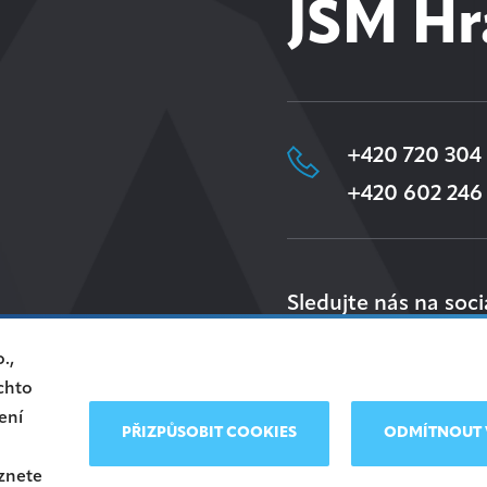
JSM Hr
+420 720 304
+420 602 246
Sledujte nás na soci
.,
chto
ení
PŘIZPŮSOBIT COOKIES
ODMÍTNOUT 
eznete